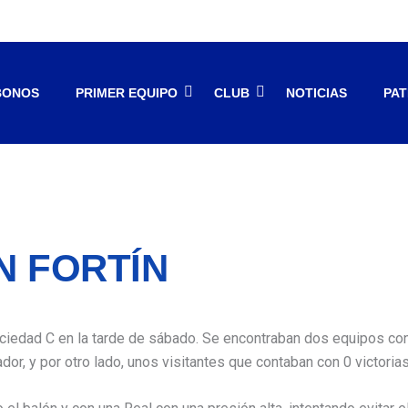
BONOS
PRIMER EQUIPO
CLUB
NOTICIAS
PA
N FORTÍN
Sociedad C en la tarde de sábado. Se encontraban dos equipos co
r, y por otro lado, unos visitantes que contaban con 0 victorias