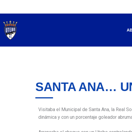
Ir
al
contenido
A
SANTA ANA… U
Visitaba el Municipal de Santa Ana, la Real 
dinámica y con un porcentaje goleador abrumado