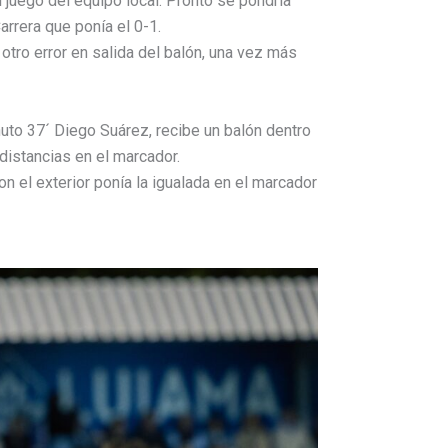
l juego del equipo local. Pronto se pondría
arrera que ponía el 0-1.
otro error en salida del balón, una vez más
nuto 37´ Diego Suárez, recibe un balón dentro
distancias en el marcador.
on el exterior ponía la igualada en el marcador