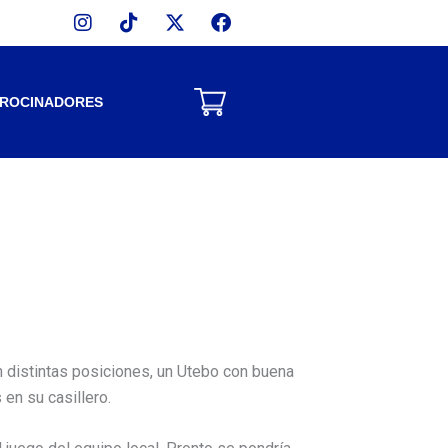
Instagram
Tiktok
X-
Facebook
twitter
TROCINADORES
n distintas posiciones, un Utebo con buena
 en su casillero.