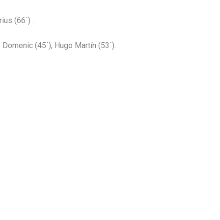
rius (66´) .
: Domenic (45´), Hugo Martín (53´).