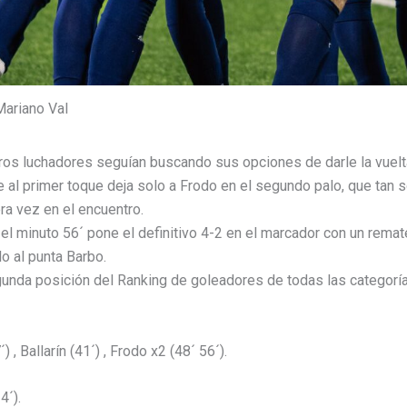
Mariano Val
tros luchadores seguían buscando sus opciones de darle la vuelt
ue al primer toque deja solo a Frodo en el segundo palo, que tan s
ra vez en el encuentro.
 el minuto 56´ pone el definitivo 4-2 en el marcador con un rem
o al punta Barbo.
gunda posición del Ranking de goleadores de todas las categor
) , Ballarín (41´) , Frodo x2 (48´ 56´).
4´).