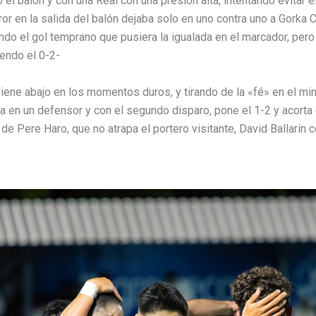
l balón y con una Real con una presión alta, intentando evitar e
rror en la salida del balón dejaba solo en uno contra uno a Gorka C
o el gol temprano que pusiera la igualada en el marcador, pero 
iendo el 0-2-
iene abajo en los momentos duros, y tirando de la «fé» en el mi
a en un defensor y con el segundo disparo, pone el 1-2 y acorta 
de Pere Haro, que no atrapa el portero visitante, David Ballarín c