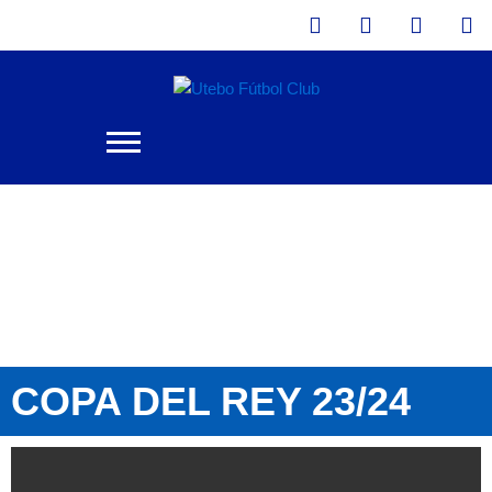
Instagram
Tiktok
X-
Fa
Ir
twitter
al
contenido
COPA DEL REY 23/24