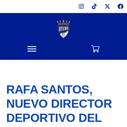
Instagram
Tiktok
X-
Fa
Ir
twitter
al
contenido
RAFA SANTOS,
NUEVO DIRECTOR
DEPORTIVO DEL