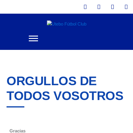
Instagram
Tiktok
X-
Fa
Ir
twitter
al
contenido
ORGULLOS DE
TODOS VOSOTROS
Gracias